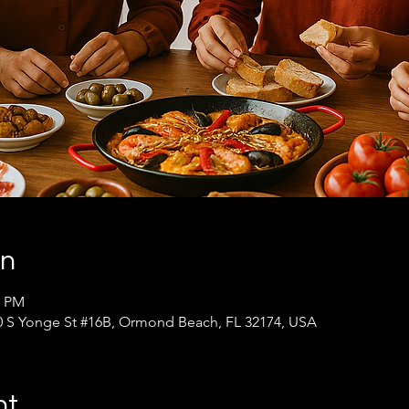
on
0 PM
 S Yonge St #16B, Ormond Beach, FL 32174, USA
nt