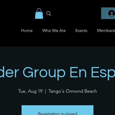
Home
Who We Are
Events
Members
er Group En Es
Tue, Aug 19
  |  
Tango's Ormond Beach
Registration is closed