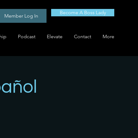
Become A Boss Lady
Member Log In
hip
Podcast
Elevate
Contact
More
pañol