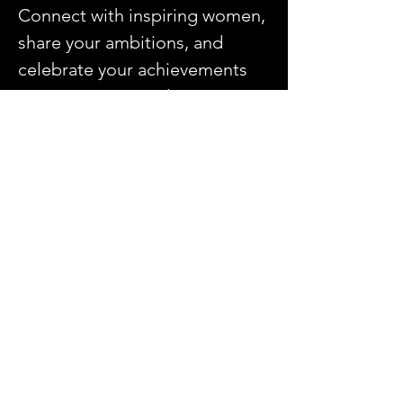
Connect with inspiring women, 
share your ambitions, and 
celebrate your achievements 
in a supportive and 
empowering atmosphere. 
Join us for an unforgettable 
evening of networking and 
community over delicious 
appetizers!
Compartir este evento