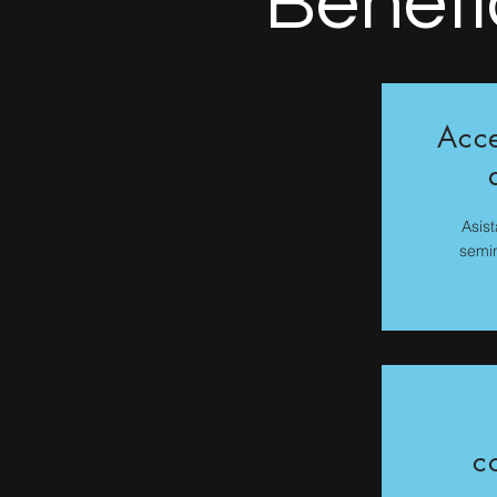
Benefi
Acce
Asist
semin
c