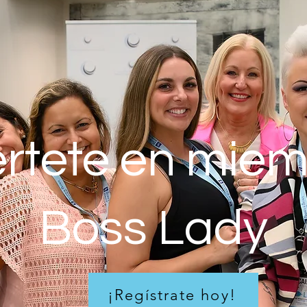
rtete en mie
Boss Lady
¡Regístrate hoy!