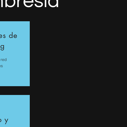
mbresía
es de
ng
 red
es
o y