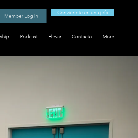
Conviértete en una jefa
Member Log In
ship
Podcast
Elevar
Contacto
More