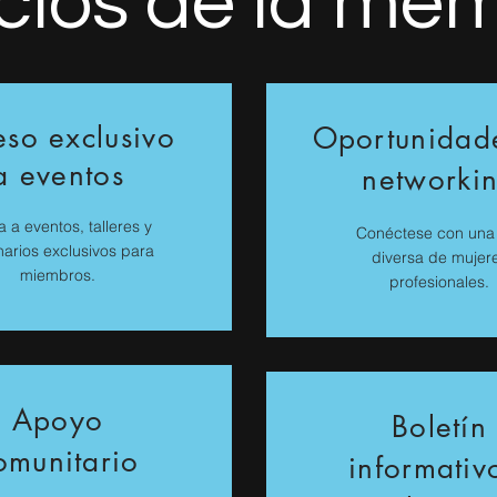
cios de la me
so exclusivo
Oportunidad
a eventos
networki
a a eventos, talleres y
Conéctese con una
arios exclusivos para
diversa de mujer
miembros.
profesionales.
Apoyo
Boletín
omunitario
informativ