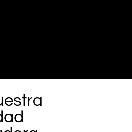
uestra
dad