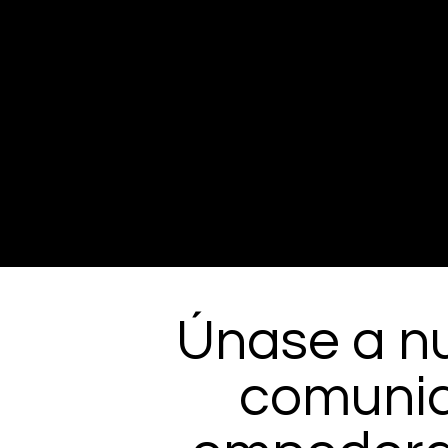
Únase a n
comuni