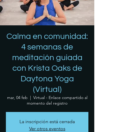
Calma en comunidad:
4 semanas de
meditación guiada
con Krista Oaks de
Daytona Yoga
(Virtual)
mar, 04 feb
  |  
Virtual - Enlace compartido al
momento del registro
La inscripción está cerrada
Ver otros eventos