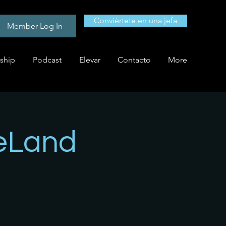
Conviértete en una jefa
Member Log In
ship
Podcast
Elevar
Contacto
More
DeLand