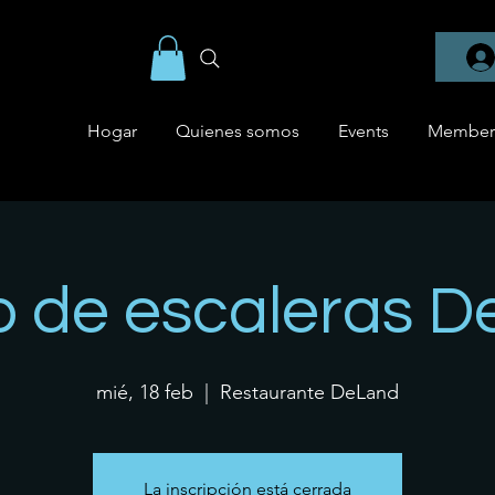
Hogar
Quienes somos
Events
Member
 de escaleras 
mié, 18 feb
  |  
Restaurante DeLand
La inscripción está cerrada