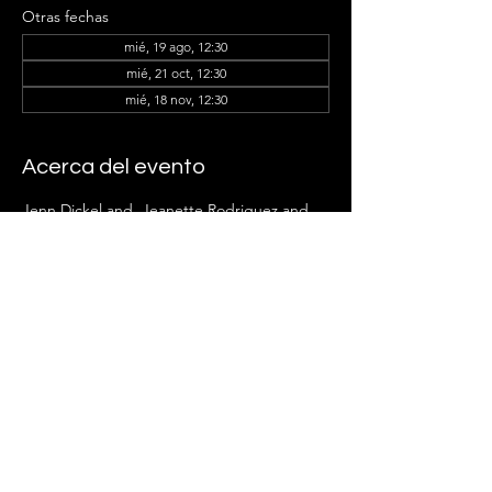
Otras fechas
mié, 19 ago, 12:30
mié, 21 oct, 12:30
mié, 18 nov, 12:30
Acerca del evento
Jenn Dickel and  Jeanette Rodriguez and 
the Ladder Group Members can't wait to 
see you there!
Compartir este evento