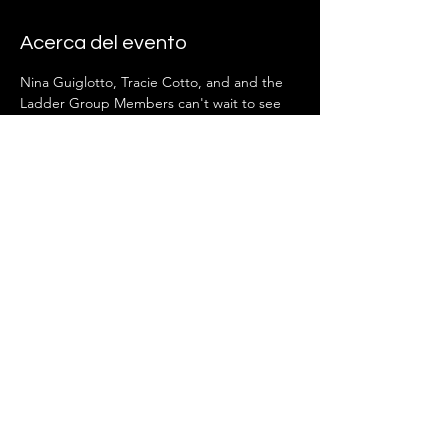
Acerca del evento
Nina Guiglotto, Tracie Cotto, and and the 
Ladder Group Members can't wait to see 
you there!
Compartir este evento