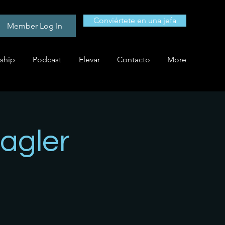
Conviértete en una jefa
Member Log In
ship
Podcast
Elevar
Contacto
More
agler