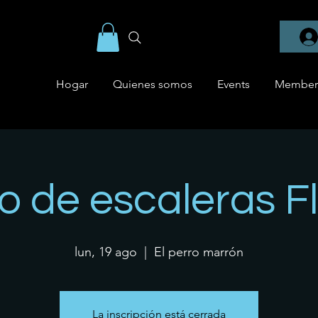
Hogar
Quienes somos
Events
Member
o de escaleras Fl
lun, 19 ago
  |  
El perro marrón
La inscripción está cerrada