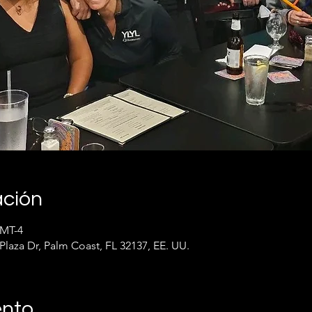
ación
GMT-4
Plaza Dr, Palm Coast, FL 32137, EE. UU.
ento