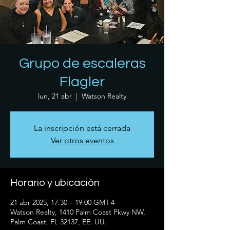
Grupo de escaleras
Flagler
lun, 21 abr
  |  
Watson Realty
La inscripción está cerrada
Ver otros eventos
Horario y ubicación
21 abr 2025, 17:30 – 19:00 GMT-4
Watson Realty, 1410 Palm Coast Pkwy NW,
Palm Coast, FL 32137, EE. UU.