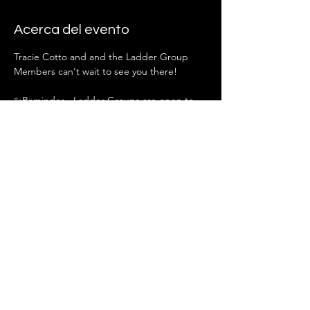
Acerca del evento
Tracie Cotto and and the Ladder Group 
Members can't wait to see you there!
✨Reminder - Ladder Groups are open to 
guests in April.
Compartir este evento