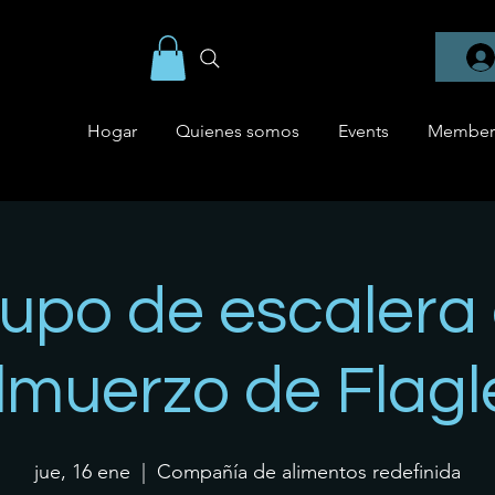
Hogar
Quienes somos
Events
Member
upo de escalera
lmuerzo de Flagl
jue, 16 ene
  |  
Compañía de alimentos redefinida