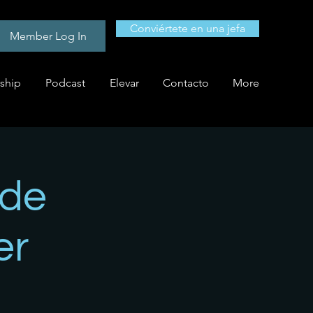
Conviértete en una jefa
Member Log In
ship
Podcast
Elevar
Contacto
More
 de
er