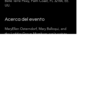
Belle Terre Pkwy, Palm Coast, FL 32164, EE.
UU.
Acerca del evento
MaryEllen Osterndorf, Mary Balloqui, and 
the Ladder Group Members can't wait to 
see you there!
Compartir este evento