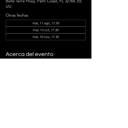
Belle Terre Pkwy, Palm Coast, FL 32164, EE.
UU.
Otras fechas
mar, 11 ago, 17:30
mar, 13 oct, 17:30
mar, 10 nov, 17:30
Acerca del evento
Tracie Cotto and the Ladder Group 
Members can't wait to see you there!
Compartir este evento