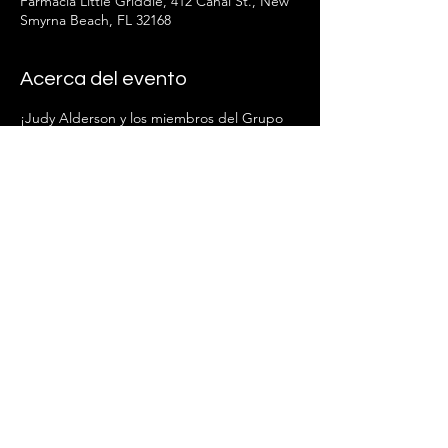
Farmacia Little Griddle, 412 Canal St., New
Smyrna Beach, FL 32168
Acerca del evento
¡Judy Alderson y los miembros del Grupo 
Ladder estamos ansiosos por verte allí!
Compartir este evento