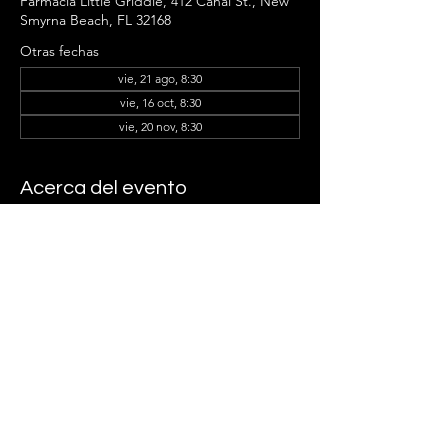
Farmacia Little Griddle, 412 Canal St., New
Smyrna Beach, FL 32168
Otras fechas
vie, 21 ago, 8:30
vie, 16 oct, 8:30
vie, 20 nov, 8:30
Acerca del evento
Judy Alderson and the Ladder Group 
Members can't wait to see you there!
Compartir este evento