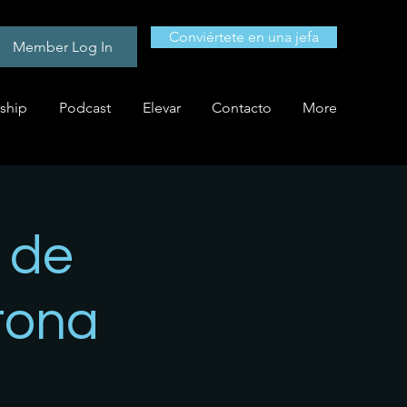
Conviértete en una jefa
Member Log In
ship
Podcast
Elevar
Contacto
More
 de
tona