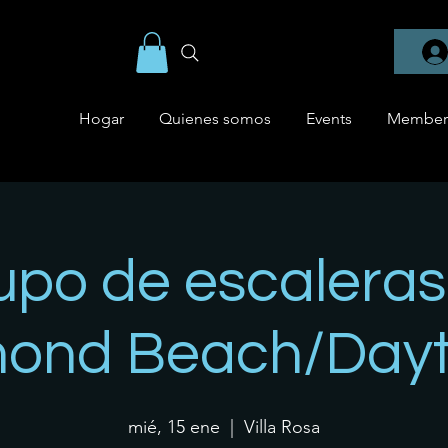
Hogar
Quienes somos
Events
Member
upo de escaleras
ond Beach/Day
mié, 15 ene
  |  
Villa Rosa