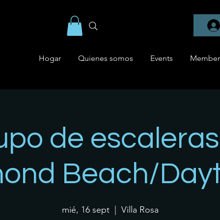
Hogar
Quienes somos
Events
Member
upo de escaleras
ond Beach/Day
mié, 16 sept
  |  
Villa Rosa