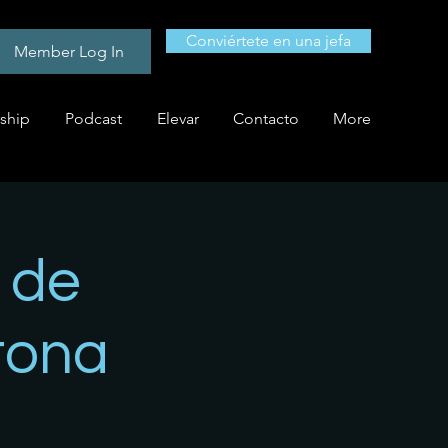
Conviértete en una jefa
Member Log In
ship
Podcast
Elevar
Contacto
More
 de
tona