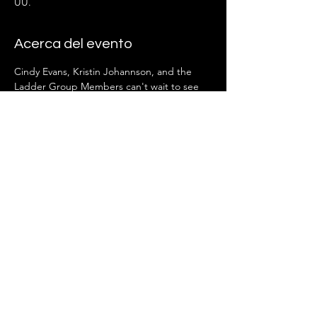
UU.
Acerca del evento
Cindy Evans, Kristin Johannson, and the 
Ladder Group Members can't wait to see 
you there!
Compartir este evento