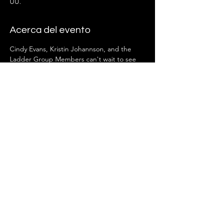
UU.
Acerca del evento
Cindy Evans, Kristin Johannson, and the 
Ladder Group Members can't wait to see 
you there!
Compartir este evento