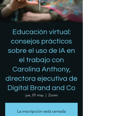
Educación virtual:
consejos prácticos
sobre el uso de IA en
el trabajo con
Carolina Anthony,
directora ejecutiva de
Digital Brand and Co
jue, 01 may
  |  
Zoom
La inscripción está cerrada